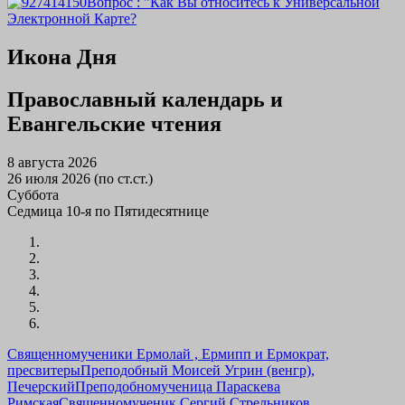
Вопрос : "Как Вы относитесь к Универсальной
Электронной Карте?
Икона Дня
Православный календарь и
Евангельские чтения
8 августа 2026
26 июля 2026 (по ст.ст.)
Суббота
Седмица 10-я по Пятидесятнице
Священномученики Ермолай , Ермипп и Ермократ,
пресвитеры
Преподобный Моисей Угрин (венгр),
Печерский
Преподобномученица Параскева
Римская
Священномученик Сергий Стрельников,