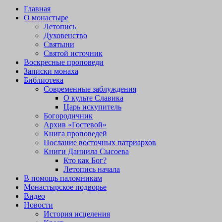
Главная
О монастыре
Летопись
Духовенство
Святыни
Святой источник
Воскресные проповеди
Записки монаха
Библиотека
Современные заблуждения
О культе Славика
Царь искупитель
Богородичник
Архив «Гостевой»
Книга проповедей
Послание восточных патриархов
Книги Даниила Сысоева
Кто как Бог?
Летопись начала
В помощь паломникам
Монастырское подворье
Видео
Новости
История исцеления