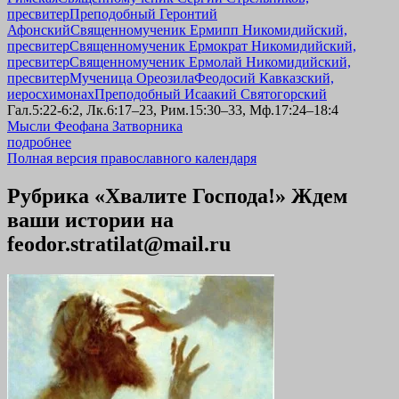
пресвитер
Преподобный Геронтий
Афонский
Священномученик Ермипп Никомидийский,
пресвитер
Священномученик Ермократ Никомидийский,
пресвитер
Священномученик Ермолай Никомидийский,
пресвитер
Мученица Ореозила
Феодосий Кавказский,
иеросхимонах
Преподобный Исаакий Святогорский
Гал.5:22-6:2, Лк.6:17–23, Рим.15:30–33, Мф.17:24–18:4
Мысли Феофана Затворника
подробнее
Полная версия православного календаря
Рубрика «Хвалите Господа!» Ждем
ваши истории на
feodor.stratilat@mail.ru