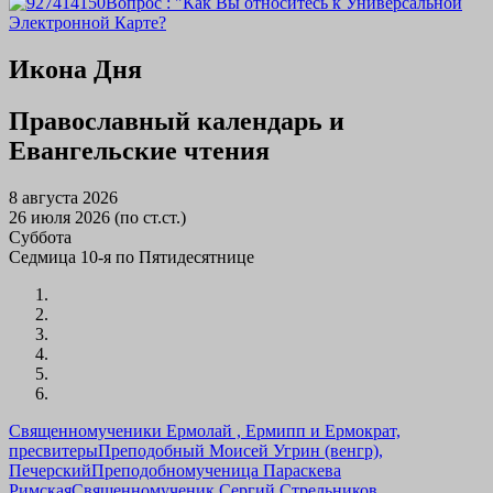
Вопрос : "Как Вы относитесь к Универсальной
Электронной Карте?
Икона Дня
Православный календарь и
Евангельские чтения
8 августа 2026
26 июля 2026 (по ст.ст.)
Суббота
Седмица 10-я по Пятидесятнице
Священномученики Ермолай , Ермипп и Ермократ,
пресвитеры
Преподобный Моисей Угрин (венгр),
Печерский
Преподобномученица Параскева
Римская
Священномученик Сергий Стрельников,