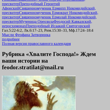
пресвитер
Преподобный Геронтий
Афонский
Священномученик Ермипп Никомидийский,
пресвитер
Священномученик Ермократ Никомидийский,
пресвитер
Священномученик Ермолай Никомидийский,
пресвитер
Мученица Ореозила
Феодосий Кавказский,
иеросхимонах
Преподобный Исаакий Святогорский
Гал.5:22-6:2, Лк.6:17–23, Рим.15:30–33, Мф.17:24–18:4
Мысли Феофана Затворника
подробнее
Полная версия православного календаря
Рубрика «Хвалите Господа!» Ждем
ваши истории на
feodor.stratilat@mail.ru