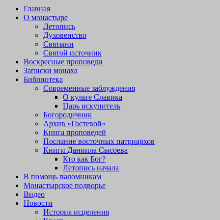
Главная
О монастыре
Летопись
Духовенство
Святыни
Святой источник
Воскресные проповеди
Записки монаха
Библиотека
Современные заблуждения
О культе Славика
Царь искупитель
Богородичник
Архив «Гостевой»
Книга проповедей
Послание восточных патриархов
Книги Даниила Сысоева
Кто как Бог?
Летопись начала
В помощь паломникам
Монастырское подворье
Видео
Новости
История исцеления