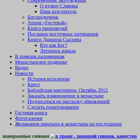
Современные заблуждения
О культе Славика
Царь искупитель
Богородичник
Архив «Гостевой»
Книга проповедей
Послание восточных патриархов
Книги Даниила Сысоева
Кто как Бог?
Летопись начала
В помощь паломникам
Монастырское подворье
Видео
Новости
История исцеления
Крест
Библейская викторина. Октябрь 2012
Заказать поминовение в монастыре
Подписаться на рассылку обновлений
Сделать пожертвование
Гостевая книга
Фотогалерея
Желающим приехать в монастырь на послушание
панорамные снимки