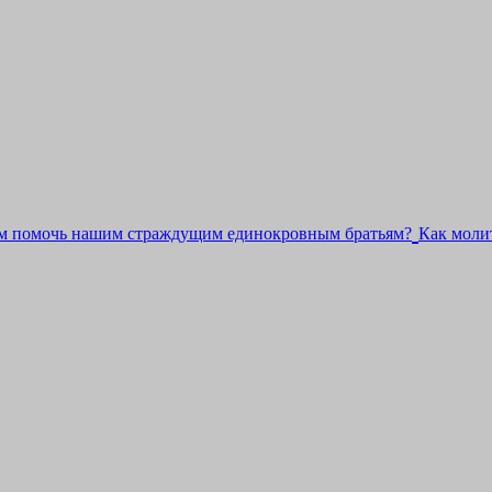
м помочь нашим страждущим единокровным братьям?
Как молит