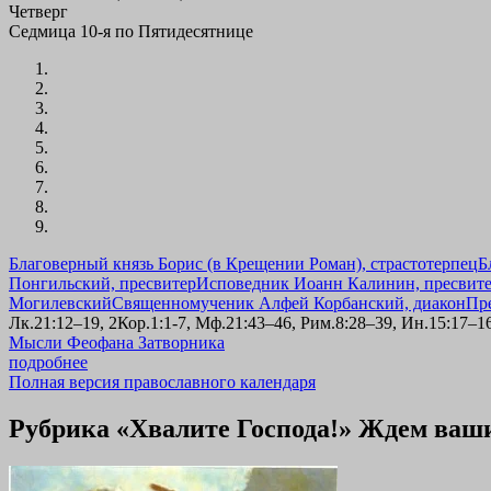
Четверг
Седмица 10-я по Пятидесятнице
Благоверный князь Борис (в Крещении Роман), страстотерпец
Б
Понгильский, пресвитер
Исповедник Иоанн Калинин, пресвит
Могилевский
Священномученик Алфей Корбанский, диакон
Пр
Лк.21:12–19, 2Кор.1:1-7, Мф.21:43–46, Рим.8:28–39, Ин.15:17–16
Мысли Феофана Затворника
подробнее
Полная версия православного календаря
Рубрика «Хвалите Господа!» Ждем ваши и