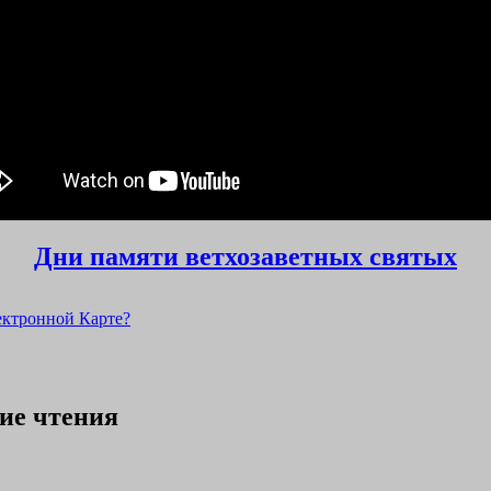
Дни памяти ветхозаветных святых
ектронной Карте?
ие чтения