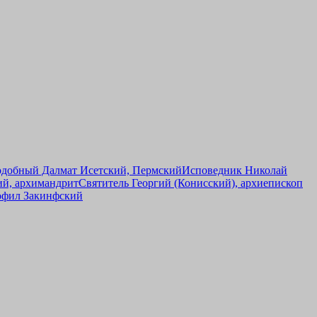
добный Далмат Исетский, Пермский
Исповедник Николай
й, архимандрит
Святитель Георгий (Конисский), архиепископ
фил Закинфский