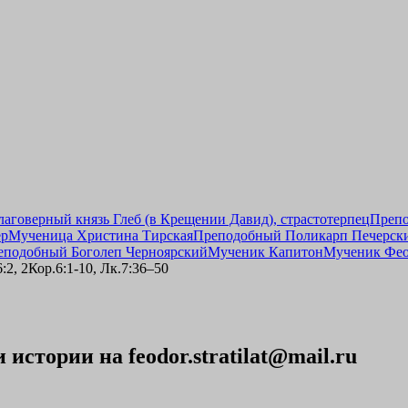
лаговерный князь Глеб (в Крещении Давид), страстотерпец
Препо
ер
Мученица Христина Тирская
Преподобный Поликарп Печерски
еподобный Боголеп Черноярский
Мученик Капитон
Мученик Фео
:2, 2Кор.6:1-10, Лк.7:36–50
стории на feodor.stratilat@mail.ru