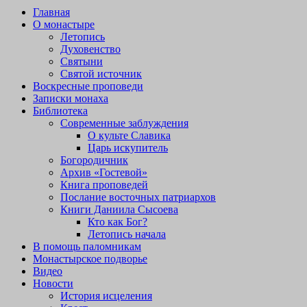
Главная
О монастыре
Летопись
Духовенство
Святыни
Святой источник
Воскресные проповеди
Записки монаха
Библиотека
Современные заблуждения
О культе Славика
Царь искупитель
Богородичник
Архив «Гостевой»
Книга проповедей
Послание восточных патриархов
Книги Даниила Сысоева
Кто как Бог?
Летопись начала
В помощь паломникам
Монастырское подворье
Видео
Новости
История исцеления