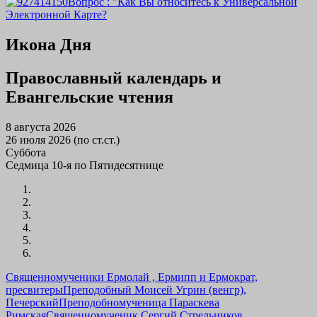
Вопрос : "Как Вы относитесь к Универсальной
Электронной Карте?
Икона Дня
Православный календарь и
Евангельские чтения
8 августа 2026
26 июля 2026 (по ст.ст.)
Суббота
Седмица 10-я по Пятидесятнице
Священномученики Ермолай , Ермипп и Ермократ,
пресвитеры
Преподобный Моисей Угрин (венгр),
Печерский
Преподобномученица Параскева
Римская
Священномученик Сергий Стрельников,