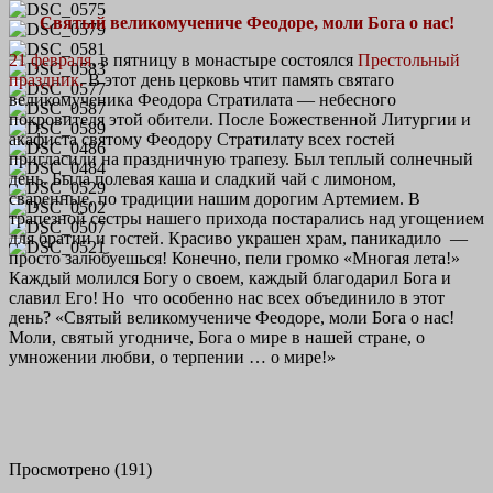
Святый великомучениче Феодоре, моли Бога о нас!
21 февраля
, в пятницу в монастыре состоялся
П
рестольный
праздник.
В этот день церковь чтит память святаго
великомученика Феодора Стратилата — небесного
покровителя этой обители. После Божественной Литургии и
акафиста святому Феодору Стратилату всех гостей
пригласили на праздничную трапезу. Был теплый солнечный
день. Была полевая каша и сладкий чай с лимоном,
сваренные, по традиции нашим дорогим Артемием. В
трапезной сестры нашего прихода постарались над угощением
для братии и гостей. Красиво украшен храм, паникадило —
просто залюбуешься! Конечно, пели громко «Многая лета!»
Каждый молился Богу о своем, каждый благодарил Бога и
славил Его! Но что особенно нас всех объединило в этот
день? «Святый великомучениче Феодоре, моли Бога о нас!
Моли, святый угодниче, Бога о мире в нашей стране, о
умножении любви, о терпении … о мире!»
Просмотрено (191)