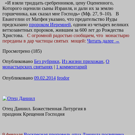
«И взяли тридцать сребренников, цену Оцененного,
Которого оценили сыны Израиля, и дали их за землю
горшечника, как сказал мне Господь»
(Мф. 27, 9–10). В
Евангелии от Матфея указано, что предательство Иуды
предсказано
пророком Иеремией
, одним из четырех великих
ветхозаветных пророков, жившим за 600 лет до Рождества
Христова.
С огромной радостью сообщаем, что монастырю
переданы в дар частицы святых мощей:
Читать далее
→
Просмотрено (185)
Опубликовано
Без рубрики
,
Из жизни прихожан
,
О
монастырских святынях
|
1 комментарий
Опубликовано
09.02.2014
feodor
Отец Даниил. Божественная Литургия в
праздник Крещения Господня
9 февраля
Воскресная проповедь отца Даниила посвящена