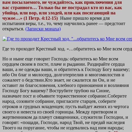
вам посылаемого, не чуждайтесь, как приключения для
вас странного… Только бы не пострадал кто из вас, как
убийца, или вор, или злодей, или как посягающий на
чужое…»
(1 Петр. 4:12-15)
Ныне пришло время для
испытания веры, т.е., то, чему научились ранее — предстоит
открыться.
(Записки монаха)
Где то проходит Крестный ход. «…обратитесь ко Мне всем се
Но и ныне еще говорит Господь: обратитесь ко Мне всем
сердцем своим в посте, плаче и рыдании. Раздирайте
сердца
ваши, а не одежды ваши, и обратитесь к Господу Богу вашему;
ибо Он благ и милосерд, долготерпелив и многомилостив и
сожалеет о бедствии.Кто знает, не сжалится ли Он, и не
оставит ли благословения, хлебного приношения и возлияния
Господу Богу вашему? Вострубите трубою на Сионе,
назначьте пост и объявите торжественное собрание.Соберите
народ, созовите собрание, пригласите старцев, соберите
отроков и грудных младенцев; пусть выйдет жених из чертога
своего и невеста из своей горницы. Между притвором и
жертвенником да плачут священники, служители Господни, и
говорят: «пощади, Господи, народ Твой, не предай наследия
Твоего на поругание, чтобы не издевались над ним народы;