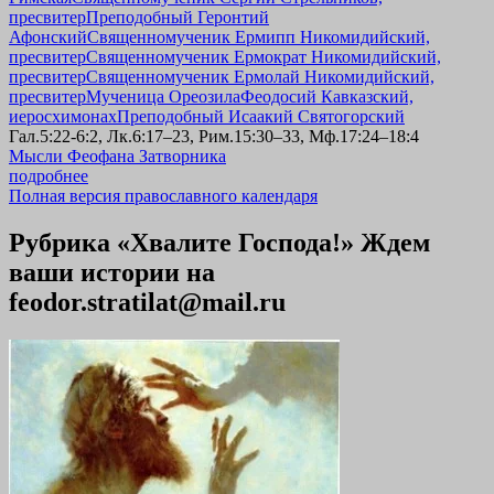
пресвитер
Преподобный Геронтий
Афонский
Священномученик Ермипп Никомидийский,
пресвитер
Священномученик Ермократ Никомидийский,
пресвитер
Священномученик Ермолай Никомидийский,
пресвитер
Мученица Ореозила
Феодосий Кавказский,
иеросхимонах
Преподобный Исаакий Святогорский
Гал.5:22-6:2, Лк.6:17–23, Рим.15:30–33, Мф.17:24–18:4
Мысли Феофана Затворника
подробнее
Полная версия православного календаря
Рубрика «Хвалите Господа!» Ждем
ваши истории на
feodor.stratilat@mail.ru