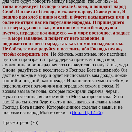
для чего будут говорить между народами: где Бог их?»
И
тогда возревнует Господь о земле Своей, и пощадит народ
Свой. И ответит Господь, и скажет народу Своему: вот, Я
пошлю вам хлеб и вино и елей, и будете насыщаться ими, и
более не отдам вас на поругание народам.
И пришедшего
от севера удалю от вас, и изгоню в землю безводную и
пустую, переднее полчище его — в море восточное, а заднее
— в море западное, и пойдет от него зловоние, и
поднимется от него смрад, так как он много наделал зла.
Не бойся, земля: радуйся и веселись, ибо Господь велик,
чтобы совершить это.
Не бойтесь, животные, ибо пастбища
пустыни произрастят траву, дерево принесет плод свой,
смоковница и виноградная лоза окажут свою силу. И вы, чада
Сиона, радуйтесь и веселитесь о Господе Боге вашем; ибо Он
даст вам дождь в меру и будет ниспосылать вам дождь, дождь
ранний и поздний, как прежде. И наполнятся гумна хлебом, и
переполнятся подточилия виноградным соком и елеем. И
воздам вам за те годы, которые пожирали саранча, черви,
жуки и гусеница, великое войско Мое, которое послал Я на
вас. И до сытости будете есть и насыщаться и славить имя
Господа Бога вашего, Который дивное соделал с вами, и не
посрамится народ Мой во веки.
(Иоил. II, 12-26)
Просмотрено (76)