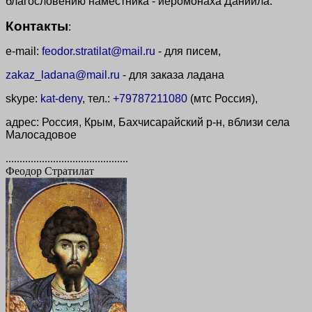
благословению наместника - иеромонаха Даниила.
Контакты
:
e-mail:
feodor.stratilat@mail.ru
- для писем,
zakaz_ladana@mail.ru
- для заказа ладана
skype:
kat-deny
, тел.:
+79787211080
(мтс Россия),
адрес: Россия, Крым, Бахчисарайский р-н, вблизи села
Малосадовое
............................................
Феодор Стратилат