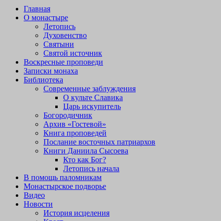
Главная
О монастыре
Летопись
Духовенство
Святыни
Святой источник
Воскресные проповеди
Записки монаха
Библиотека
Современные заблуждения
О культе Славика
Царь искупитель
Богородичник
Архив «Гостевой»
Книга проповедей
Послание восточных патриархов
Книги Даниила Сысоева
Кто как Бог?
Летопись начала
В помощь паломникам
Монастырское подворье
Видео
Новости
История исцеления