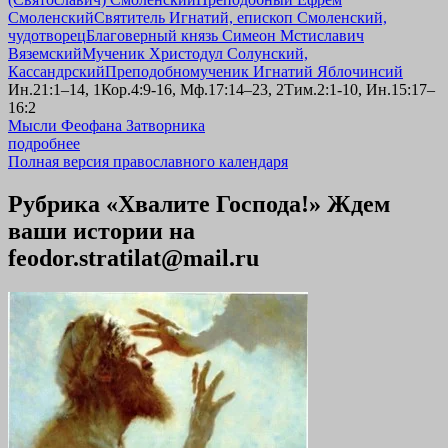
Смоленский
Святитель Игнатий, епископ Смоленский,
чудотворец
Благоверный князь Симеон Мстиславич
Вяземский
Мученик Христодул Солунский,
Кассандрский
Преподобномученик Игнатий Яблочинсий
Ин.21:1–14, 1Кор.4:9-16, Мф.17:14–23, 2Тим.2:1-10, Ин.15:17–
16:2
Мысли Феофана Затворника
подробнее
Полная версия православного календаря
Рубрика «Хвалите Господа!» Ждем
ваши истории на
feodor.stratilat@mail.ru