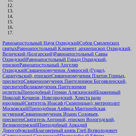
Равноапостольный Наум Охридский
Собор Смоленских
святых
Равноапостольный Климент, архиепископ Охридский,
Величский (Болгарский)
Равноапостольный Савва
Охридский
Равноапостольный Горазд Охридский,
епископ
Равноапостольный Ангеляр
Охридский
Священномученик Амвросий (Гудко),
Сарапульский, епископ
Священномученик Платон Горных,
пресвитер
Священномученик Пантелеимон Богоявленский,
пресвитер
Великомученик Пантелеимон
целитель
Преподобный Герман Аляскинский
Блаженный
Николай Кочанов, Новгородский, Христа ради
юродивый
Святитель Иоасаф (Скрипицын), митрополит
Московский
Преподобная Анфиса Мантинейская,
игумения
Священномученик Иоанн Соловьев,
пресвитер
Святитель Антоний, епископ Вологодский,
Великопермский
Преподобный Аркадий
Дорогобужский
Благоверный князь Глеб Всеволодович
(Святославич) Смоленский
Преподобный Ефрем