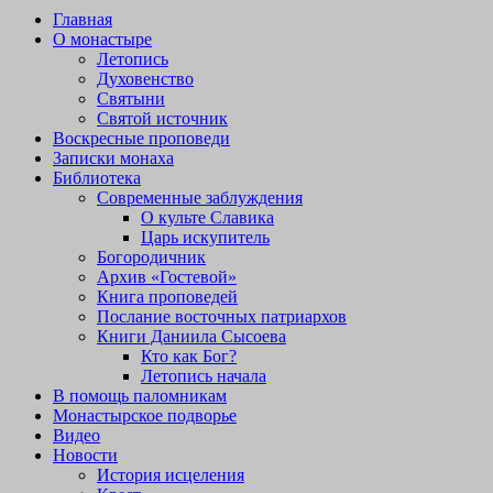
Главная
О монастыре
Летопись
Духовенство
Святыни
Святой источник
Воскресные проповеди
Записки монаха
Библиотека
Современные заблуждения
О культе Славика
Царь искупитель
Богородичник
Архив «Гостевой»
Книга проповедей
Послание восточных патриархов
Книги Даниила Сысоева
Кто как Бог?
Летопись начала
В помощь паломникам
Монастырское подворье
Видео
Новости
История исцеления