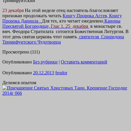
Тримифунтский
23 декабря
На этой неделе отец настоятель благословляет
прихожан продолжать читать
Книгу Пророка Аггея,
Книгу
Пророка Даниила
.
Для тех, кто читает ежедневно
Каноны
Пресвятой Богородице,
Глас 1.
25 декабря
в монастыре св.
вмч. Феодора Стратилата сотоится Божественная Литургия. В
этот день святая церковь чтит память
святителя Спиридона
Тримифунтского Чудотворца
Просмотрено (111)
Опубликовано
Без рубрики
|
Оставить комментарий
Опубликовано
20.12.2013
feodor
Делимся опытом