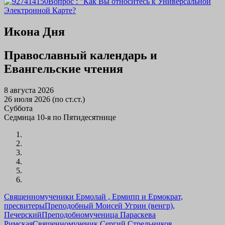
Вопрос : "Как Вы относитесь к Универсальной
Электронной Карте?
Икона Дня
Православный календарь и
Евангельские чтения
8 августа 2026
26 июля 2026 (по ст.ст.)
Суббота
Седмица 10-я по Пятидесятнице
Священномученики Ермолай , Ермипп и Ермократ,
пресвитеры
Преподобный Моисей Угрин (венгр),
Печерский
Преподобномученица Параскева
Римская
Священномученик Сергий Стрельников,