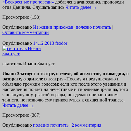
«Воскресные проповеди»
добавлена аудиозапись проповеди
отца Даниила. Слушать запись
Читать далее
→
Просмотрено (153)
Опубликовано
Из жизни прихожан
,
полезно почитать
|
Оставить комментарий
Опубликовано
14.12.2013
feodor
святитель Иоанн Златоуст
Иоанн Златоуст о театре, о смехе, об искусстве, о комедии, о
разврате, о зрителе в театре.
«Посему я предупреждаю и
объявляю громким голосом: если кто после этого увещания и
наставления пойдет на нечестивые и гибельные зрелища, того
я не впущу внутрь этой ограды, не сделаю причастником
таинств, не позволю ему прикоснуться к священной трапезе,
Читать далее
→
Просмотрено (387)
Опубликовано
полезно почитать
|
2 комментария