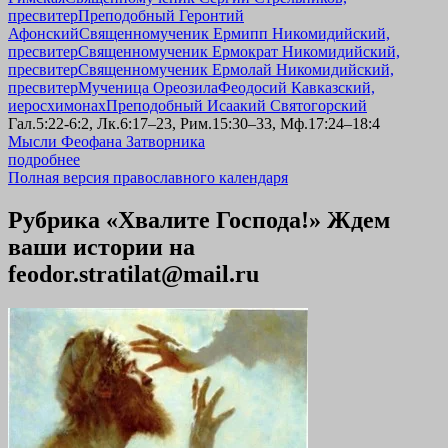
пресвитер
Преподобный Геронтий
Афонский
Священномученик Ермипп Никомидийский,
пресвитер
Священномученик Ермократ Никомидийский,
пресвитер
Священномученик Ермолай Никомидийский,
пресвитер
Мученица Ореозила
Феодосий Кавказский,
иеросхимонах
Преподобный Исаакий Святогорский
Гал.5:22-6:2, Лк.6:17–23, Рим.15:30–33, Мф.17:24–18:4
Мысли Феофана Затворника
подробнее
Полная версия православного календаря
Рубрика «Хвалите Господа!» Ждем
ваши истории на
feodor.stratilat@mail.ru