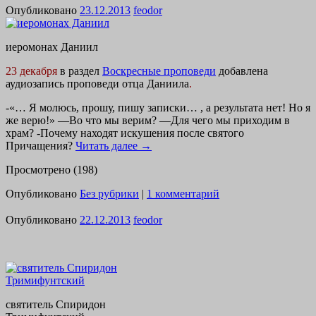
Опубликовано
23.12.2013
feodor
иеромонах Даниил
23 декабря
в раздел
Воскресные проповеди
добавлена
аудиозапись проповеди отца Даниила
.
-«… Я молюсь, прошу, пишу записки… , а результата нет! Но я
же верю!» —
Во что мы верим? —
Для чего мы приходим в
храм? -Почему находят искушения после святого
Причащения?
Читать далее
→
Просмотрено (198)
Опубликовано
Без рубрики
|
1 комментарий
Опубликовано
22.12.2013
feodor
святитель Спиридон