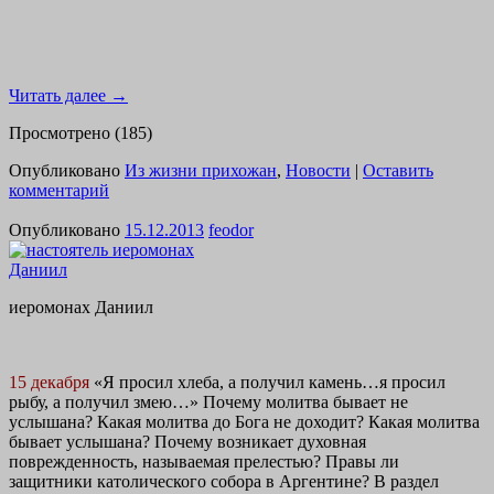
Читать далее
→
Просмотрено (185)
Опубликовано
Из жизни прихожан
,
Новости
|
Оставить
комментарий
Опубликовано
15.12.2013
feodor
иеромонах Даниил
15 декабря
«Я просил хлеба, а получил камень…я просил
рыбу, а получил змею…» Почему молитва быв
ает
не
услышана? Какая молитва до Бога не доходит? Какая молитва
бывает услышана? Почему возникает духовная
поврежденность, называемая прелестью? Правы ли
защитники католического собора в Аргентине? В раздел