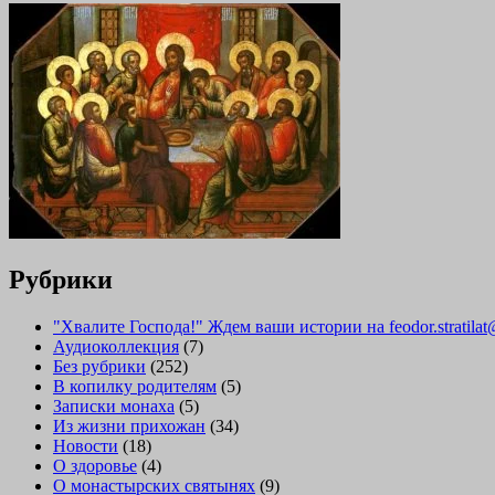
Рубрики
"Хвалите Господа!" Ждем ваши истории на feodor.stratilat
Аудиоколлекция
(7)
Без рубрики
(252)
В копилку родителям
(5)
Записки монаха
(5)
Из жизни прихожан
(34)
Новости
(18)
О здоровье
(4)
О монастырских святынях
(9)