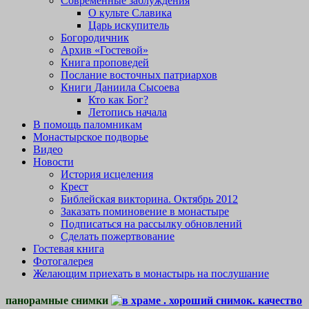
Современные заблуждения
О культе Славика
Царь искупитель
Богородичник
Архив «Гостевой»
Книга проповедей
Послание восточных патриархов
Книги Даниила Сысоева
Кто как Бог?
Летопись начала
В помощь паломникам
Монастырское подворье
Видео
Новости
История исцеления
Крест
Библейская викторина. Октябрь 2012
Заказать поминовение в монастыре
Подписаться на рассылку обновлений
Сделать пожертвование
Гостевая книга
Фотогалерея
Желающим приехать в монастырь на послушание
панорамные снимки