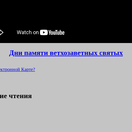
Дни памяти ветхозаветных святых
ектронной Карте?
ие чтения