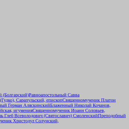
 (Болгарский)
Равноапостольный Савва
Гудко), Сарапульский, епископ
Священномученик Платон
ный Герман Аляскинский
Блаженный Николай Кочанов,
йская, игумения
Священномученик Иоанн Соловьев,
зь Глеб Всеволодович (Святославич) Смоленский
Преподобный
ченик Христодул Солунский,