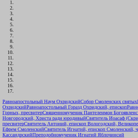
Равноапостольный Наум Охридский
Собор Смоленских святых
Охридский
Равноапостольный Горазд Охридский, епископ
Равн
Горных, пресвитер
Священномученик Пантелеимон Богоявленск
Новгородский, Христа ради юродивый
Святитель Иоасаф (Скр
пресвитер
Святитель Антоний, епископ Вологодский, Великоп
Ефрем Смоленский
Святитель Игнатий, епископ Смоленский, 
Кассандрский
Преподобномученик Игнатий Яблочинсий