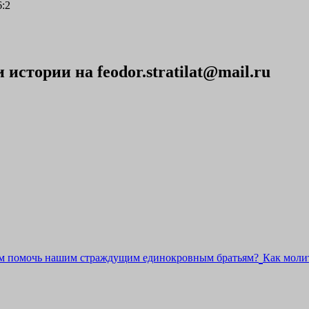
6:2
стории на feodor.stratilat@mail.ru
м помочь нашим страждущим единокровным братьям?
Как молит