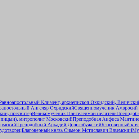
Равноапостольный Климент, архиепископ Охридский, Величский
оапостольный Ангеляр Охридский
Священномученик Амвросий (
ий, пресвитер
Великомученик Пантелеимон целитель
Преподоб
ипицын), митрополит Московский
Преподобная Анфиса Мантине
ермский
Преподобный Аркадий Дорогобужский
Благоверный кня
чудотворец
Благоверный князь Симеон Мстиславич Вяземский
Му