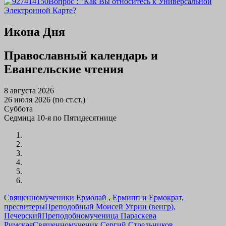
Вопрос : "Как Вы относитесь к Универсальной
Электронной Карте?
Икона Дня
Православный календарь и
Евангельские чтения
8 августа 2026
26 июля 2026 (по ст.ст.)
Суббота
Седмица 10-я по Пятидесятнице
Священномученики Ермолай , Ермипп и Ермократ,
пресвитеры
Преподобный Моисей Угрин (венгр),
Печерский
Преподобномученица Параскева
Римская
Священномученик Сергий Стрельников,