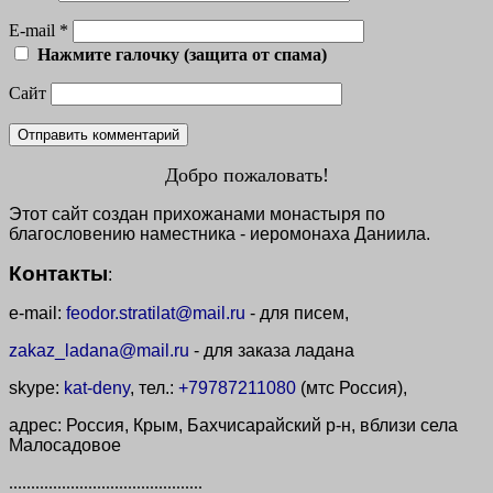
E-mail
*
Нажмите галочку (защита от спама)
Сайт
Добро пожаловать!
Этот сайт создан прихожанами монастыря по
благословению наместника - иеромонаха Даниила.
Контакты
:
e-mail:
feodor.stratilat@mail.ru
- для писем,
zakaz_ladana@mail.ru
- для заказа ладана
skype:
kat-deny
, тел.:
+79787211080
(мтс Россия),
адрес: Россия, Крым, Бахчисарайский р-н, вблизи села
Малосадовое
............................................