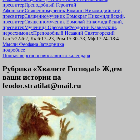
пресвитер
Преподобный Геронтий
Афонский
Священномученик Ермипп Никомидийский,
пресвитер
Священномученик Ермократ Никомидийский,
пресвитер
Священномученик Ермолай Никомидийский,
пресвитер
Мученица Ореозила
Феодосий Кавказский,
иеросхимонах
Преподобный Исаакий Святогорский
Гал.5:22-6:2, Лк.6:17–23, Рим.15:30–33, Мф.17:24–18:4
Мысли Феофана Затворника
подробнее
Полная версия православного календаря
Рубрика «Хвалите Господа!» Ждем
ваши истории на
feodor.stratilat@mail.ru