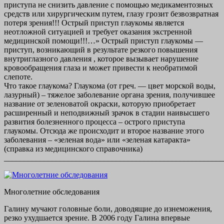
приступа не снизить давление с помощью медикаментозных
средств или хирургическим путем, глазу грозит безвозвратная
потеря зрения!!! Острый приступ глаукомы является
неотложной ситуацией и требует оказания экстренной
медицинской помощи!!!…» Острый приступ глаукомы —
приступ, возникающий в результате резкого повышения
внутриглазного давления , которое вызывает нарушение
кровообращения глаза и может привести к необратимой
слепоте.
Что такое глаукома? Глаукома (от греч. — цвет морской воды,
лазурный) – тяжелое заболевание органа зрения, получившее
название от зеленоватой окраски, которую приобретает
расширенный и неподвижный зрачок в стадии наивысшего
развития болезненного процесса – острого приступа
глаукомы. Отсюда же происходит и второе название этого
заболевания – «зеленая вода» или «зеленая катаракта»
(справка из медицинского справочника)
_______________________________________________________
Многолетние обследования
Галину мучают головные боли, доводящие до изнеможения,
резко ухудшается зрение. В 2006 году Галина впервые