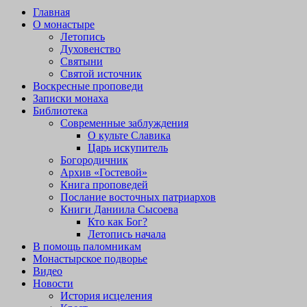
Главная
О монастыре
Летопись
Духовенство
Святыни
Святой источник
Воскресные проповеди
Записки монаха
Библиотека
Современные заблуждения
О культе Славика
Царь искупитель
Богородичник
Архив «Гостевой»
Книга проповедей
Послание восточных патриархов
Книги Даниила Сысоева
Кто как Бог?
Летопись начала
В помощь паломникам
Монастырское подворье
Видео
Новости
История исцеления