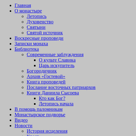
Главная
О монастыре
Летопись
Духовенство
Святыни
Святой источник
Воскресные проповеди
Записки монаха
Библиотека
Современные заблуждения
О культе Славика
Царь искупитель
Богородичник
Архив «Гостевой»
Книга проповедей
Послание восточных патриархов
Книги Даниила Сысоева
Кто как Бог?
Летопись начала
В помощь паломникам
Монастырское подворье
Видео
Новости
История исцеления