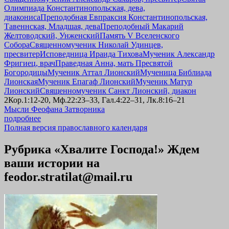
Олимпиада Константинопольская, дева,
диакониса
Преподобная Евпраксия Константинопольская,
Тавеннская, Младшая, дева
Преподобный Макарий
Желтоводский, Унженский
Память V Вселенского
Собора
Священномученик Николай Удинцев,
пресвитер
Исповедница Ираида Тихова
Мученик Александр
Фригиец, врач
Праведная Анна, мать Пресвятой
Богородицы
Мученик Аттал Лионский
Мученица Библиада
Лионская
Мученик Епагаф Лионский
Мученик Матур
Лионский
Священномученик Санкт Лионский, диакон
2Кор.1:12-20, Мф.22:23–33, Гал.4:22–31, Лк.8:16–21
Мысли Феофана Затворника
подробнее
Полная версия православного календаря
Рубрика «Хвалите Господа!» Ждем
ваши истории на
feodor.stratilat@mail.ru