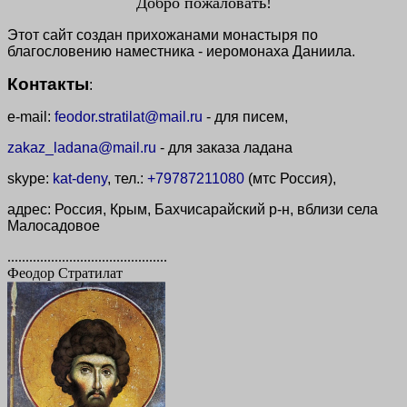
Добро пожаловать!
Этот сайт создан прихожанами монастыря по
благословению наместника - иеромонаха Даниила.
Контакты
:
e-mail:
feodor.stratilat@mail.ru
- для писем,
zakaz_ladana@mail.ru
- для заказа ладана
skype:
kat-deny
, тел.:
+79787211080
(мтс Россия),
адрес: Россия, Крым, Бахчисарайский р-н, вблизи села
Малосадовое
............................................
Феодор Стратилат