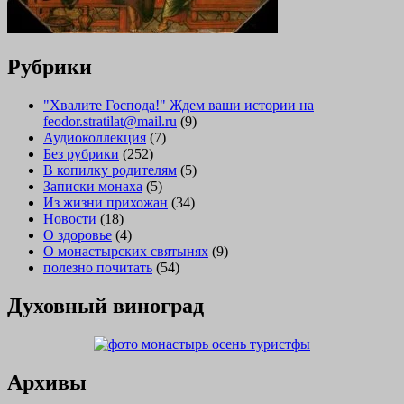
Рубрики
"Хвалите Господа!" Ждем ваши истории на
feodor.stratilat@mail.ru
(9)
Аудиоколлекция
(7)
Без рубрики
(252)
В копилку родителям
(5)
Записки монаха
(5)
Из жизни прихожан
(34)
Новости
(18)
О здоровье
(4)
О монастырских святынях
(9)
полезно почитать
(54)
Духовный виноград
Архивы